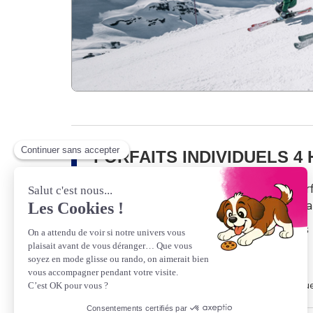
FORFAITS INDIVIDUELS 4
💡
Avantage Web
: en réservant vos for
en avoirs fidélité
(valables 2 ans, utili
⚠️
Conditions
: forfaits
non modifiables 
Forfaits individuels 4 heures La Rosière (France uniqu