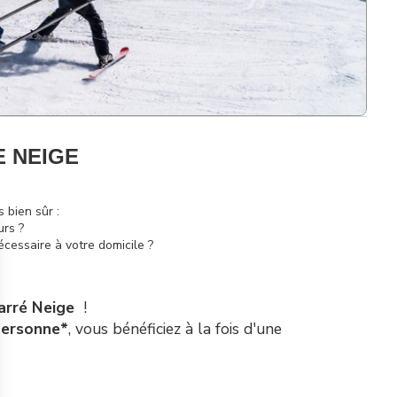
 NEIGE
 bien sûr :
urs ?
écessaire à votre domicile ?
arré Neige
!
personne*
, vous bénéficiez à la fois d'une