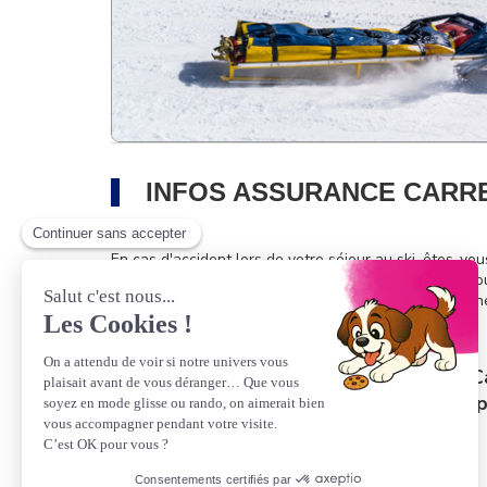
INFOS ASSURANCE CARRE
En cas d'accident lors de votre séjour au ski, êtes-vous
-
d'être couvert
pour vos frais de recherche, de seco
-
d'être pris en charge
médicalement et rapatrié si n
En cas d'hésitation, faites confiance au
C
Pour seulement
3.50€ par jour et par 
assurance et d'une assistance.
*tarif plafonné à 28.00€ à partir de 8 jours.