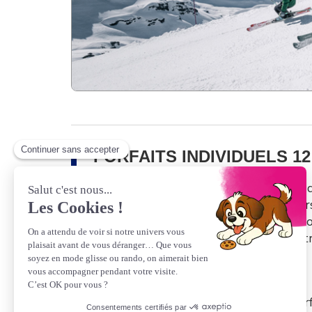
FORFAITS INDIVIDUELS 1
Offre Tribu-Famille
: bénéficiez de 8%
CONDITION à partir de 4 forfaits 6 jour
simultanément (en une unique transactio
Les remises ne sont pas cumulables entr
promotionnelle.
💡
Avantage Web
: en réservant vos for